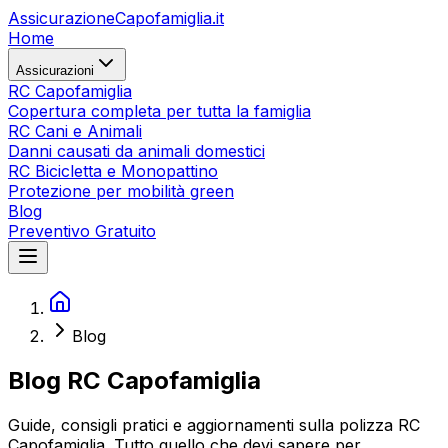
Assicurazione
Capofamiglia
.it
Home
Assicurazioni
RC Capofamiglia
Copertura completa per tutta la famiglia
RC Cani e Animali
Danni causati da animali domestici
RC Bicicletta e Monopattino
Protezione per mobilità green
Blog
Preventivo Gratuito
Blog
Blog RC Capofamiglia
Guide, consigli pratici e aggiornamenti sulla polizza RC
Capofamiglia. Tutto quello che devi sapere per