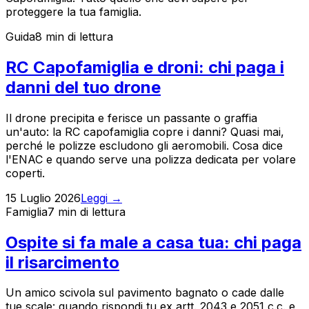
proteggere la tua famiglia.
Guida
8 min
di lettura
RC Capofamiglia e droni: chi paga i
danni del tuo drone
Il drone precipita e ferisce un passante o graffia
un'auto: la RC capofamiglia copre i danni? Quasi mai,
perché le polizze escludono gli aeromobili. Cosa dice
l'ENAC e quando serve una polizza dedicata per volare
coperti.
15 Luglio 2026
Leggi →
Famiglia
7 min
di lettura
Ospite si fa male a casa tua: chi paga
il risarcimento
Un amico scivola sul pavimento bagnato o cade dalle
tue scale: quando rispondi tu ex artt. 2043 e 2051 c.c. e