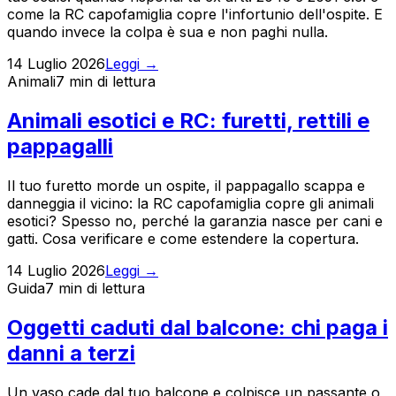
come la RC capofamiglia copre l'infortunio dell'ospite. E
quando invece la colpa è sua e non paghi nulla.
14 Luglio 2026
Leggi →
Animali
7 min
di lettura
Animali esotici e RC: furetti, rettili e
pappagalli
Il tuo furetto morde un ospite, il pappagallo scappa e
danneggia il vicino: la RC capofamiglia copre gli animali
esotici? Spesso no, perché la garanzia nasce per cani e
gatti. Cosa verificare e come estendere la copertura.
14 Luglio 2026
Leggi →
Guida
7 min
di lettura
Oggetti caduti dal balcone: chi paga i
danni a terzi
Un vaso cade dal tuo balcone e colpisce un passante o