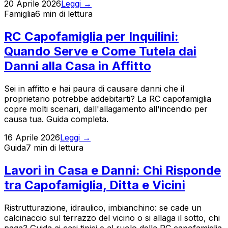
20 Aprile 2026
Leggi →
Famiglia
6 min
di lettura
RC Capofamiglia per Inquilini:
Quando Serve e Come Tutela dai
Danni alla Casa in Affitto
Sei in affitto e hai paura di causare danni che il
proprietario potrebbe addebitarti? La RC capofamiglia
copre molti scenari, dall'allagamento all'incendio per
causa tua. Guida completa.
16 Aprile 2026
Leggi →
Guida
7 min
di lettura
Lavori in Casa e Danni: Chi Risponde
tra Capofamiglia, Ditta e Vicini
Ristrutturazione, idraulico, imbianchino: se cade un
calcinaccio sul terrazzo del vicino o si allaga il sotto, chi
paga? Guida ai casi tipici e al ruolo della RC capofamiglia.