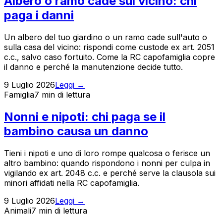
Albero o ramo cade sul vicino: chi
paga i danni
Un albero del tuo giardino o un ramo cade sull'auto o
sulla casa del vicino: rispondi come custode ex art. 2051
c.c., salvo caso fortuito. Come la RC capofamiglia copre
il danno e perché la manutenzione decide tutto.
9 Luglio 2026
Leggi →
Famiglia
7 min
di lettura
Nonni e nipoti: chi paga se il
bambino causa un danno
Tieni i nipoti e uno di loro rompe qualcosa o ferisce un
altro bambino: quando rispondono i nonni per culpa in
vigilando ex art. 2048 c.c. e perché serve la clausola sui
minori affidati nella RC capofamiglia.
9 Luglio 2026
Leggi →
Animali
7 min
di lettura